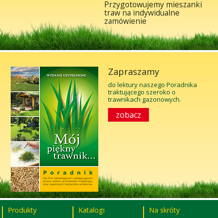
Przygotowujemy mieszanki
traw na indywidualne
zamówienie
Zapraszamy
do lektury naszego Poradnika
traktującego szeroko o
trawnikach gazonowych.
zobacz
Produkty
Katalogi
Na skróty