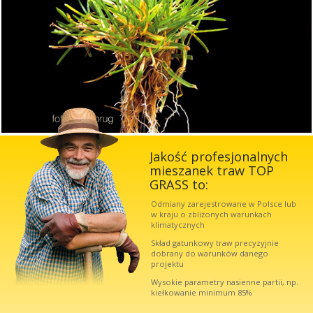
Jakość profesjonalnych
mieszanek traw TOP
GRASS to:
Odmiany zarejestrowane w Polsce lub
w kraju o zbliżonych warunkach
klimatycznych
Skład gatunkowy traw precyzyjnie
dobrany do warunków danego
projektu
Wysokie parametry nasienne partii, np.
kiełkowanie minimum 85%