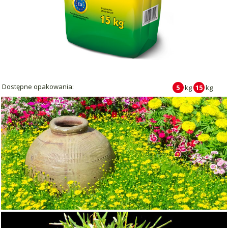
Dostępne opakowania:
5
kg
15
kg