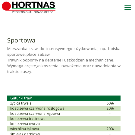
Me
Sportowa
Mieszanka traw do intensywnego użytkowania, np. boiska
sportowe, place zabaw.
Trawnik odporny na deptanie i uszkodzenia mechaniczne.
Wymaga częstego koszenia i nawożenia oraz nawadniania w
trakcie suszy.
Gatunki traw
życica trwała
60%
kostrzewa czerwona rozłogowa
20%
kostrzewa czerwona kępowa
-
kostrzewa trzcinowa
-
kostrzewa owcza
-
wiechlina łąkowa
20%
śmiałek darniowy
-