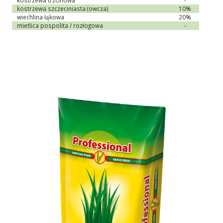
kostrzewa trzcinowa
-
kostrzewa szczeciniasta (owcza)
10%
wiechlina łąkowa
20%
mietlica pospolita / rozłogowa
-