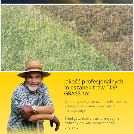
Jakość profesjonalnych
mieszanek traw TOP
GRASS to:
Odmiany zarejestrowane w Polsce lub
w kraju o zbliżonych warunkach
klimatycznych
Skład gatunkowy traw precyzyjnie
dobrany do warunków danego
projektu