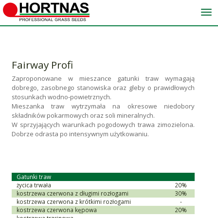
Me
Fairway Profi
Zaproponowane w mieszance gatunki traw wymagają
dobrego, zasobnego stanowiska oraz gleby o prawidłowych
stosunkach wodno-powietrznych.
Mieszanka traw wytrzymała na okresowe niedobory
składników pokarmowych oraz soli mineralnych.
W sprzyjających warunkach pogodowych trawa zimozielona.
Dobrze odrasta po intensywnym użytkowaniu.
Gatunki traw
życica trwała
20%
kostrzewa czerwona z długimi rozłogami
30%
kostrzewa czerwona z krótkimi rozłogami
-
kostrzewa czerwona kępowa
20%