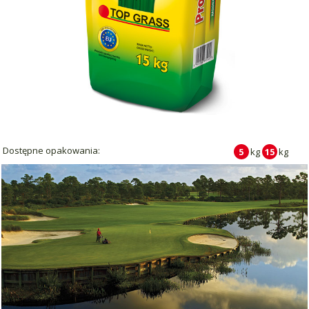
Dostępne opakowania:
5
kg
15
kg