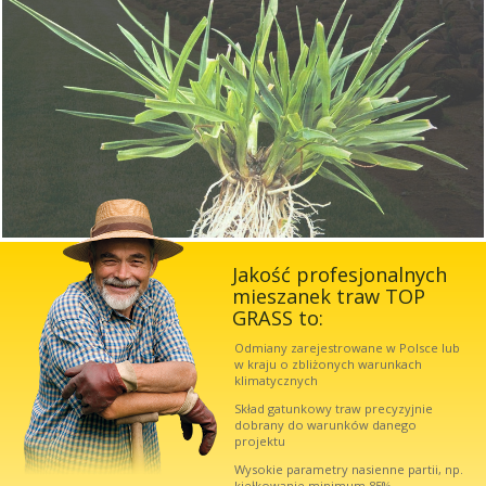
Jakość profesjonalnych
mieszanek traw TOP
GRASS to:
Odmiany zarejestrowane w Polsce lub
w kraju o zbliżonych warunkach
klimatycznych
Skład gatunkowy traw precyzyjnie
dobrany do warunków danego
projektu
Wysokie parametry nasienne partii, np.
kiełkowanie minimum 85%