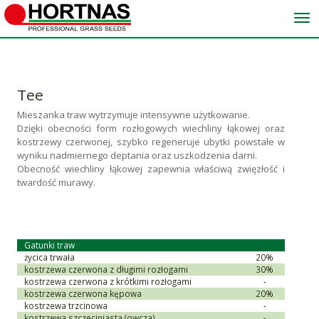
Me
Tee
Mieszanka traw wytrzymuje intensywne użytkowanie.
Dzięki obecności form rozłogowych wiechliny łąkowej oraz
kostrzewy czerwonej, szybko regeneruje ubytki powstałe w
wyniku nadmiernego deptania oraz uszkodzenia darni.
Obecność wiechliny łąkowej zapewnia właściwą zwięzłość i
twardość murawy.
Gatunki traw
życica trwała
20%
kostrzewa czerwona z długimi rozłogami
30%
kostrzewa czerwona z krótkimi rozłogami
-
kostrzewa czerwona kępowa
20%
kostrzewa trzcinowa
-
kostrzewa szczeciniasta (owcza)
-